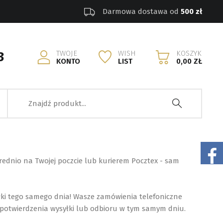
Darmowa dostawa od
500 zł
TWOJE
WISH
KOSZYK
3
KONTO
LIST
0,00 ZŁ
ednio na Twojej poczcie lub kurierem Pocztex - sam
ki tego samego dnia! Wasze zamówienia telefoniczne
em potwierdzenia wysyłki lub odbioru w tym samym dniu.