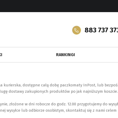
883 737 37
I
RANKINGI
a kurierska, dostępne całą dobę paczkomaty InPost, lub bezpośr
usługę dostawy zakupionych produktów po jak najniższym koszcie.
e, złożone w dni robocze do godz. 12.00 przygotujemy do wysył
pilnej wysyłce lub odbiorze osobistym, skontaktuj się z nami cel