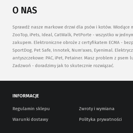
O NAS
Sprawdź nasze markowe drzwi dla psów i kotów. Wiodące mar
ZooTop, iPets, Ideal, CatWalk, PetPorte - wszystko w jedn
zakupem. Elektroniczne obroże z certyfikatem ECMA - bezpi
SportDog, Pet Safe, Innotek, Num'axes, Eyenimal. Elektryc
antyszczekowe: PAC, iPet, Petainer. Masz problem z psem l
Zadzwoń - doradzimy jak to skutecznie rozwiązać.
INFORMACJE
Regulamin sklepu
Zwroty i wymiana
Warunki dostawy
Polityka prywatności