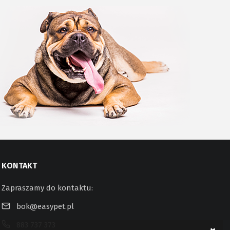
KONTAKT
Zapraszamy do kontaktu:
bok@easypet.pl
883 737 373