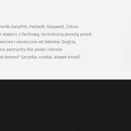
ki: EasyPet, PetSafe, Staywell, Zolux,
ym miejscu z fachową, techniczną poradą przed
eczne i skuteczne od liderów: Dogtra,
zne pastuchy dla psów i obroże
ub kotem? Szczeka, ucieka, drapie drzwi?