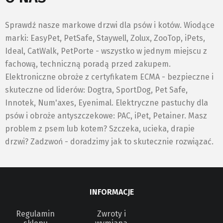
Sprawdź nasze markowe drzwi dla psów i kotów. Wiodące
marki: EasyPet, PetSafe, Staywell, Zolux, ZooTop, iPets,
Ideal, CatWalk, PetPorte - wszystko w jednym miejscu z
fachową, techniczną poradą przed zakupem.
Elektroniczne obroże z certyfikatem ECMA - bezpieczne i
skuteczne od liderów: Dogtra, SportDog, Pet Safe,
Innotek, Num'axes, Eyenimal. Elektryczne pastuchy dla
psów i obroże antyszczekowe: PAC, iPet, Petainer. Masz
problem z psem lub kotem? Szczeka, ucieka, drapie
drzwi? Zadzwoń - doradzimy jak to skutecznie rozwiązać.
INFORMACJE
Regulamin
Zwroty i