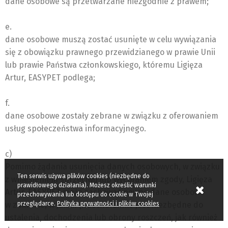
dane osobowe są przetwarzane niezgodnie z prawem;
e.
dane osobowe muszą zostać usunięte w celu wywiązania
się z obowiązku prawnego przewidzianego w prawie Unii
lub prawie Państwa członkowskiego, któremu Ligięza
Artur, EASYPET podlega;
f.
dane osobowe zostały zebrane w związku z oferowaniem
usług społeczeństwa informacyjnego.
c)
Pomimo żądania usunięcia danych osobowych, w związku
Ten serwis używa plików cookies (niezbędne do
z wniesieniem sprzeciwu lub wycofaniem zgody, Ligięza
prawidłowego działania). Możesz określić warunki
Artur, EASYPET może zachować pewne dane osobowe
przechowywania lub dostępu do cookie w Twojej
w zakresie, w jakim przetwarzanie jest niezbędne do
przeglądarce.
Polityka prywatności i plików cookies
ustalenia, dochodzenia lub obrony roszczeń, jak również