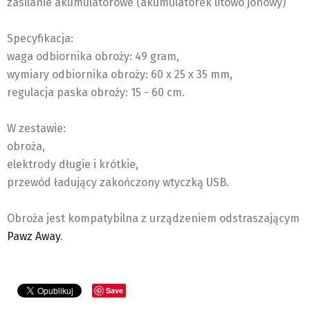
zasilanie akumulatorowe (akumulatorek litowo jonowy)
Specyfikacja:
waga odbiornika obroży: 49 gram,
wymiary odbiornika obroży: 60 x 25 x 35 mm,
regulacja paska obroży: 15 - 60 cm.
W zestawie:
obroża,
elektrody długie i krótkie,
przewód ładujący zakończony wtyczką USB.
Obroża jest kompatybilna z urządzeniem odstraszającym
Pawz Away
.
Save