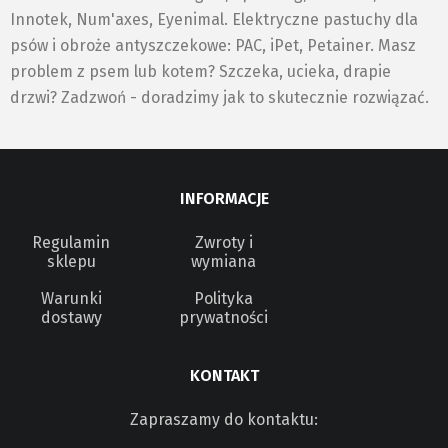
Innotek, Num'axes, Eyenimal. Elektryczne pastuchy dla
psów i obroże antyszczekowe: PAC, iPet, Petainer. Masz
problem z psem lub kotem? Szczeka, ucieka, drapie
drzwi? Zadzwoń - doradzimy jak to skutecznie rozwiązać.
INFORMACJE
Regulamin
Zwroty i
sklepu
wymiana
Warunki
Polityka
dostawy
prywatności
KONTAKT
Zapraszamy do kontaktu: