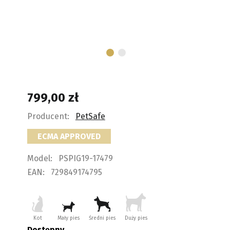
799,00
zł
Producent:
PetSafe
ECMA APPROVED
Model:
PSPIG19-17479
EAN:
729849174795
Kot
Mały pies
Średni pies
Duży pies
Dostępny