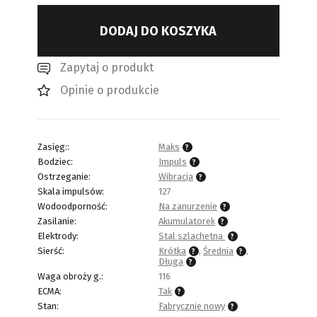
DODAJ DO KOSZYKA
Zapytaj o produkt
Opinie o produkcie
Zasięg::
Maks
Bodziec:
Impuls
Ostrzeganie:
Wibracja
Skala impulsów:
127
Wodoodporność:
Na zanurzenie
Zasilanie:
Akumulatorek
Elektrody:
Stal szlachetna
Sierść:
Krótka
,
Średnia
,
Długa
Waga obroży g.:
116
ECMA:
Tak
Stan:
Fabrycznie nowy