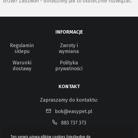
drzwi? Zadzwoń - doradzimy jak to skutecznie rozwiązać.
INFORMACJE
Regulamin
Zwroty i
sklepu
wymiana
Warunki
Polityka
dostawy
prywatności
KONTAKT
Zapraszamy do kontaktu:
bok@easypet.pl
883 737 373
Ten serwis używa plików cookies (niezbędne do