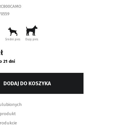
RC800CAMO
70559
Średni pies
Duży pies
ł
o 21 dni
DODAJ DO KOSZYKA
ulubionych
 produkt
produkcie