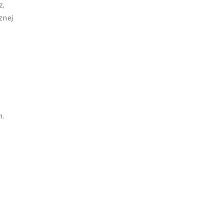
z,
znej
m.