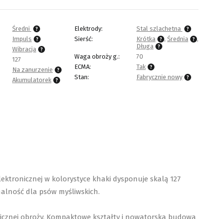
Średni
Elektrody:
Stal szlachetna
Impuls
Sierść:
Krótka
,
Średnia
,
Długa
Wibracja
Waga obroży g.:
70
127
ECMA:
Tak
Na zanurzenie
Stan:
Fabrycznie nowy
Akumulatorek
ktronicznej w kolorystyce khaki dysponuje skalą 127
alność dla psów myśliwskich.
icznej obroży. Kompaktowe kształty i nowatorska budowa