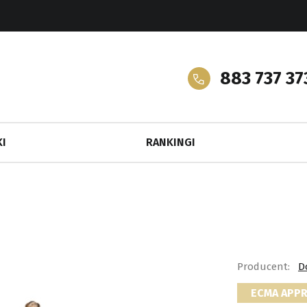
883 737 37
I
RANKINGI
Producent:
D
ECMA APP