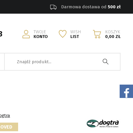
Darmowa dostawa od
500 zł
TWOJE
WISH
KOSZYK
3
KONTO
LIST
0,00 ZŁ
ogtra
ROVED