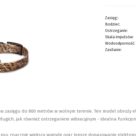
Zasięg::
Bodziec:
Ostrzeganie:
Skala impulsów:
Wodoodporność:
Zasilanie:
w zasięgu do 800 metrów w wolnym terenie. Ten model obroży ele
ugich, jak również ostrzeganiem wibracyjnym - idealna funkcjon
 psu znacznie większą wygodę oraz lepsze dopasowanie elektron