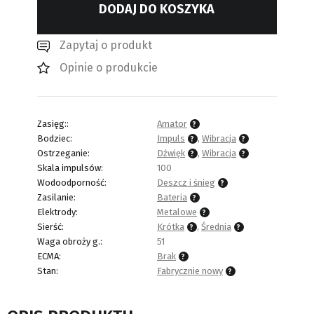
DODAJ DO KOSZYKA
Zapytaj o produkt
Opinie o produkcie
Zasięg::
Amator
Bodziec:
Impuls
,
Wibracja
Ostrzeganie:
Dźwięk
,
Wibracja
Skala impulsów:
100
Wodoodporność:
Deszcz i śnieg
Zasilanie:
Bateria
Elektrody:
Metalowe
Sierść:
Krótka
,
Średnia
Waga obroży g.:
51
ECMA:
Brak
Stan:
Fabrycznie nowy