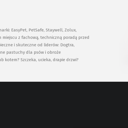
ki: EasyPet, PetSafe, Staywell, Zolux,
ym miejscu z fachową, techniczną poradą przed
eczne i skuteczne od liderów: Dogtra,
zne pastuchy dla psów i obroże
ub kotem? Szczeka, ucieka, drapie drzwi?