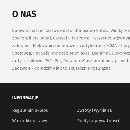
O NAS
Sprawdź nasze markowe drzwi dla psów i kotów. Wiodące mar
ZooTop, iPets, Ideal, CatWalk, PetPorte - wszystko w jedn
zakupem. Elektroniczne obroże z certyfikatem ECMA - bezpi
SportDog, Pet Safe, Innotek, Num'axes, Eyenimal. Elektryc
antyszczekowe: PAC, iPet, Petainer. Masz problem z psem l
Zadzwoń - doradzimy jak to skutecznie rozwiązać.
INFORMACJE
Regulamin sklepu
Zwroty i wymiana
Warunki dostawy
Polityka prywatności