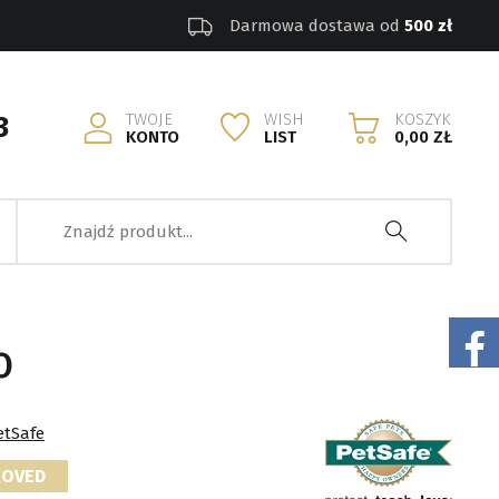
Darmowa dostawa od
500 zł
TWOJE
WISH
KOSZYK
3
KONTO
LIST
0,00 ZŁ
O
etSafe
ROVED