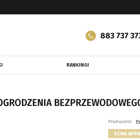
883 737 37
I
RANKINGI
 OGRODZENIA BEZPRZEWODOWEG
Producent:
P
ECMA APP