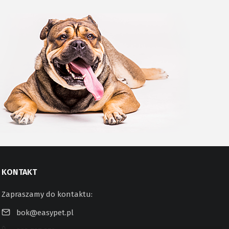
KONTAKT
Zapraszamy do kontaktu:
bok@easypet.pl