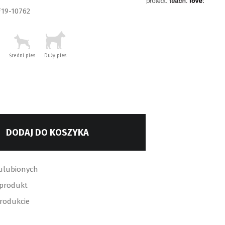
19-10762
Średni pies
Duży pies
DODAJ DO KOSZYKA
ulubionych
 produkt
produkcie