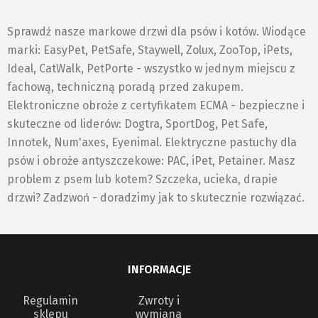
Sprawdź nasze markowe drzwi dla psów i kotów. Wiodące
marki: EasyPet, PetSafe, Staywell, Zolux, ZooTop, iPets,
Ideal, CatWalk, PetPorte - wszystko w jednym miejscu z
fachową, techniczną poradą przed zakupem.
Elektroniczne obroże z certyfikatem ECMA - bezpieczne i
skuteczne od liderów: Dogtra, SportDog, Pet Safe,
Innotek, Num'axes, Eyenimal. Elektryczne pastuchy dla
psów i obroże antyszczekowe: PAC, iPet, Petainer. Masz
problem z psem lub kotem? Szczeka, ucieka, drapie
drzwi? Zadzwoń - doradzimy jak to skutecznie rozwiązać.
INFORMACJE
Regulamin
Zwroty i
sklepu
wymiana