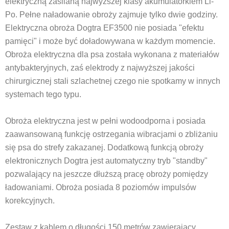
elektryczną zasilaną najwyższej klasy akumulatorkiem Li-
Po. Pełne naładowanie obroży zajmuje tylko dwie godziny.
Elektryczna obroża Dogtra EF3500 nie posiada "efektu
pamięci" i może być doładowywana w każdym momencie.
Obroża elektryczna dla psa została wykonana z materiałów
antybakteryjnych, zaś elektrody z najwyższej jakości
chirurgicznej stali szlachetnej czego nie spotkamy w innych
systemach tego typu.
Obroża elektryczna jest w pełni wodoodporna i posiada
zaawansowaną funkcję ostrzegania wibracjami o zbliżaniu
się psa do strefy zakazanej. Dodatkową funkcją obroży
elektronicznych Dogtra jest automatyczny tryb "standby"
pozwalający na jeszcze dłuższą pracę obroży pomiędzy
ładowaniami. Obroża posiada 8 poziomów impulsów
korekcyjnych.
Zestaw z kablem o długości 150 metrów zawierający