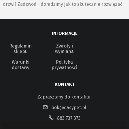
drzwi? Zadzwoń - doradzimy jak to skutecznie rozwiązać.
INFORMACJE
Regulamin
Zwroty i
sklepu
wymiana
Warunki
Polityka
dostawy
prywatności
KONTAKT
Zapraszamy do kontaktu:
bok@easypet.pl
883 737 373