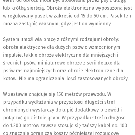
elektrod obroża może być stosowana przez psy z długą
lub krótką sierścią. Obroża elektroniczna wyposażona jest
w regulowany pasek w zakresie od 15 do 60 cm. Pasek ten
można zastąpić własnym, gdyż jest on wymienny.
System umożliwia pracę z różnymi rodzajami obroży:
obroże elektryczne dla dużych psów o wzmocnionym
impulsie, lekkie obroże elektryczne dla mniejszych i
średnich psów, miniaturowe obroże z serii deluxe dla
psów ras najmniejszych oraz obroże elektroniczne dla
kotów. Nie ma ograniczenia ilości zastosowanych obroży.
W zestawie znajduje się 150 metrów przewodu. W
przypadku wydłużenia w przyszłości długości stref
chronionych wystarczy dokupić dodatkowy przewód i
połączyć go z istniejącym. W przypadku stref o długości
do 1.200 metrów zawsze stosuje się tańszy kabel no. 100
co znacznie ogranicza koszty późniejszej rozbudowy