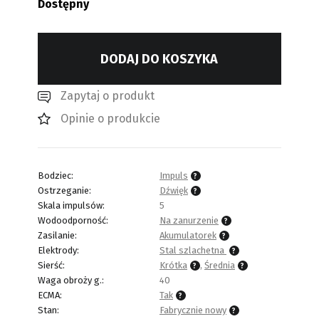
Dostępny
DODAJ DO KOSZYKA
Zapytaj o produkt
Opinie o produkcie
Bodziec:
Impuls
Ostrzeganie:
Dźwięk
Skala impulsów:
5
Wodoodporność:
Na zanurzenie
Zasilanie:
Akumulatorek
Elektrody:
Stal szlachetna
Sierść:
Krótka
,
Średnia
Waga obroży g.:
40
ECMA:
Tak
Stan:
Fabrycznie nowy