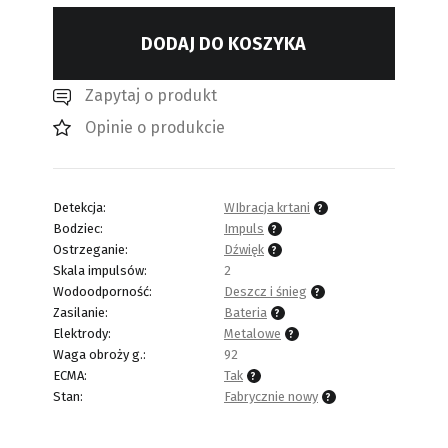
DODAJ DO KOSZYKA
Zapytaj o produkt
Opinie o produkcie
Detekcja:
WIbracja krtani
Bodziec:
Impuls
Ostrzeganie:
Dźwięk
Skala impulsów:
2
Wodoodporność:
Deszcz i śnieg
Zasilanie:
Bateria
Elektrody:
Metalowe
Waga obroży g.:
92
ECMA:
Tak
Stan:
Fabrycznie nowy