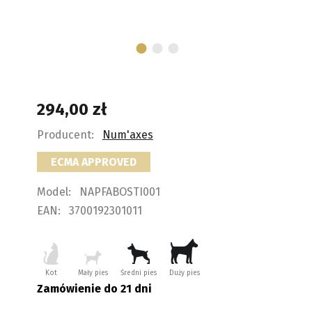
294,00
zł
Producent:
Num'axes
ECMA APPROVED
Model:
NAPFABOSTI001
EAN:
3700192301011
Kot
Mały pies
Średni pies
Duży pies
Zamówienie do 21 dni