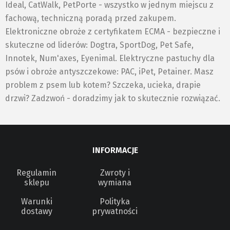
Ideal, CatWalk, PetPorte - wszystko w jednym miejscu z
fachową, techniczną poradą przed zakupem.
Elektroniczne obroże z certyfikatem ECMA - bezpieczne i
skuteczne od liderów: Dogtra, SportDog, Pet Safe,
Innotek, Num'axes, Eyenimal. Elektryczne pastuchy dla
psów i obroże antyszczekowe: PAC, iPet, Petainer. Masz
problem z psem lub kotem? Szczeka, ucieka, drapie
drzwi? Zadzwoń - doradzimy jak to skutecznie rozwiązać.
INFORMACJE
Regulamin
Zwroty i
sklepu
wymiana
Warunki
Polityka
dostawy
prywatności