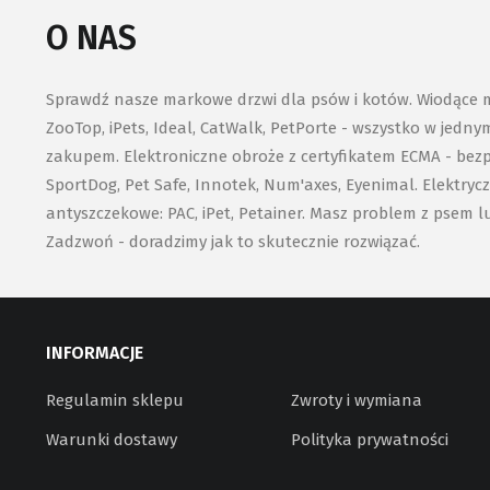
O NAS
Sprawdź nasze markowe drzwi dla psów i kotów. Wiodące mar
ZooTop, iPets, Ideal, CatWalk, PetPorte - wszystko w jedn
zakupem. Elektroniczne obroże z certyfikatem ECMA - bezpi
SportDog, Pet Safe, Innotek, Num'axes, Eyenimal. Elektryc
antyszczekowe: PAC, iPet, Petainer. Masz problem z psem l
Zadzwoń - doradzimy jak to skutecznie rozwiązać.
INFORMACJE
Regulamin sklepu
Zwroty i wymiana
Warunki dostawy
Polityka prywatności