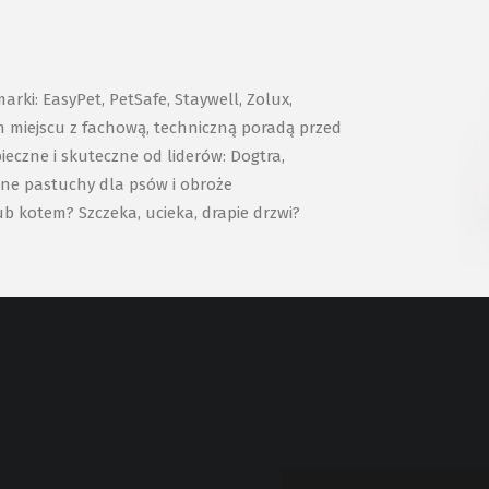
ki: EasyPet, PetSafe, Staywell, Zolux,
ym miejscu z fachową, techniczną poradą przed
eczne i skuteczne od liderów: Dogtra,
zne pastuchy dla psów i obroże
ub kotem? Szczeka, ucieka, drapie drzwi?