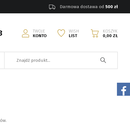
Darmowa dostawa od
500 zł
TWOJE
WISH
KOSZYK
3
KONTO
LIST
0,00 ZŁ
tów.