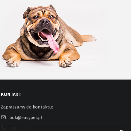
KONTAKT
Zapraszamy do kontaktu:
bok@easypet.pl
883 737 373