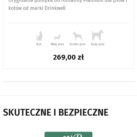
Oryginalna pompka do fontanny Platinum dla psów i
kotów od marki Drinkwell
Kot
Mały pies
Średni pies
Duży pies
269,00
SKUTECZNE I BEZPIECZNE