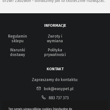
drzwi? Zadzwoń - doradzimy jak to skutecznie rozwiązać.
INFORMACJE
Regulamin
Zwroty i
sklepu
wymiana
Warunki
Polityka
dostawy
prywatności
KONTAKT
Zapraszamy do kontaktu:
bok@easypet.pl
883 737 373
Ten serwis używa plików cookies (niezbędne do