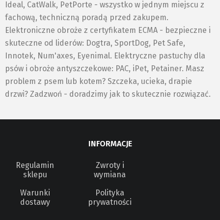
Ideal, CatWalk, PetPorte - wszystko w jednym miejscu z
fachową, techniczną poradą przed zakupem.
Elektroniczne obroże z certyfikatem ECMA - bezpieczne i
skuteczne od liderów: Dogtra, SportDog, Pet Safe,
Innotek, Num'axes, Eyenimal. Elektryczne pastuchy dla
psów i obroże antyszczekowe: PAC, iPet, Petainer. Masz
problem z psem lub kotem? Szczeka, ucieka, drapie
drzwi? Zadzwoń - doradzimy jak to skutecznie rozwiązać.
INFORMACJE
Regulamin
Zwroty i
sklepu
wymiana
Warunki
Polityka
dostawy
prywatności